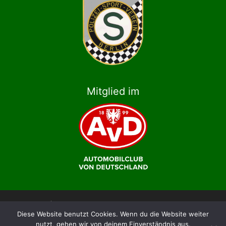
Mitglied im
© 2026 | Polizei-Sport-Verein Berlin e.V., Abteilung
Diese Website benutzt Cookies. Wenn du die Website weiter
Motorsport im AvD
nutzt, gehen wir von deinem Einverständnis aus.