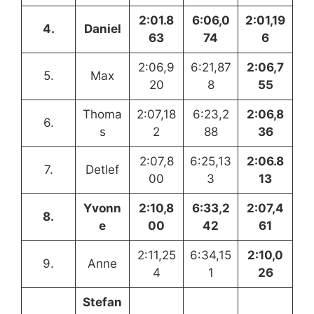
2:01.8
6:06,0
2:01,19
4.
Daniel
63
74
6
2:06,9
6:21,87
2:06,7
5.
Max
20
8
55
Thoma
2:07,18
6:23,2
2:06,8
6.
s
2
88
36
2:07,8
6:25,13
2:06.8
7.
Detlef
00
3
13
Yvonn
2:10,8
6:33,2
2:07,4
8.
e
00
42
61
2:11,25
6:34,15
2:10,0
9.
Anne
4
1
26
Stefan