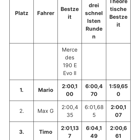
Theore
drei
Bestze
tische
Platz
Fahrer
schnel
it
Bestze
lsten
it
Runde
n
Merce
des
190 E
Evo II
2:00,1
6:00,4
1:59,65
1.
Mario
00
70
0
2:00,4
6:01,68
2:00,1
2.
Max G
35
5
07
2:01,13
6:04,1
2:00,6
3.
Timo
7
49
61