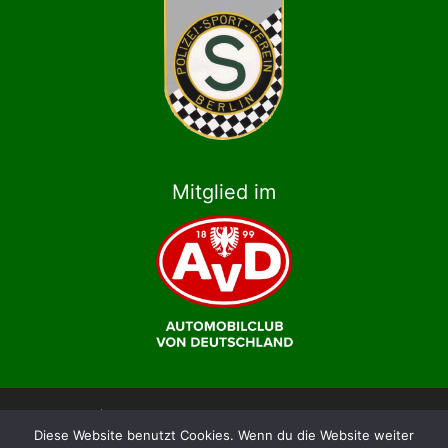
Mitglied im
© 2026 | Polizei-Sport-Verein Berlin e.V., Abteilung
Diese Website benutzt Cookies. Wenn du die Website weiter
Motorsport im AvD