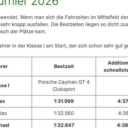
urnier 2026
beendet. Wenn man sich die Fahrzeiten im Mittelfeld de
 sehr knapp ausfallen. Die Bestzeiten liegen so dicht z
sch der Plätze kam.
rer in der Klasse I am Start, der sich schon sehr gut g
Addition
rer
Bestzeit
schnellst
Porsche Cayman GT 4
se I
Clubsport
ax
1:31.999
4:37
las
1:32.560
4:38
hael
1:32.647
4:38