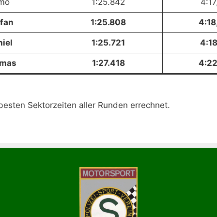
mo
1:25.842
4:17
fan
1:25.808
4:18
iel
1:25.721
4:18
mas
1:27.418
4:22
besten Sektorzeiten aller Runden errechnet.