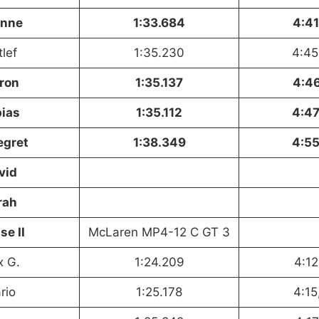
nne
1:33.684
4:41
lef
1:35.230
4:45
ron
1:35.137
4:46
ias
1:35.112
4:47
gret
1:38.349
4:55
vid
rah
se II
McLaren MP4-12 C GT 3
 G.
1:24.209
4:12
rio
1:25.178
4:15