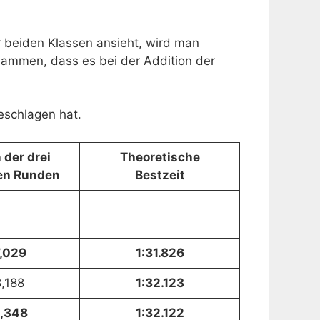
r beiden Klassen ansieht, wird man
usammen, dass es bei der Addition der
eschlagen hat.
 der drei
Theoretische
en Runden
Bestzeit
,029
1:31.826
,188
1:32.123
,348
1:32.122