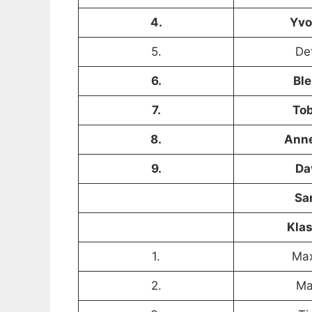
4.
Yvo
5.
Det
6.
Ble
7.
Tob
8.
Anne
9.
Da
Sa
Klas
1.
Max
2.
Ma