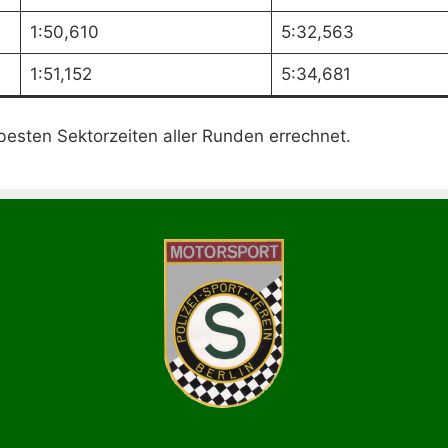
1:50,610
5:32,563
1:51,152
5:34,681
besten Sektorzeiten aller Runden errechnet.