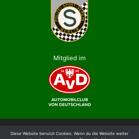
Mitglied im
© 2026 | Polizei-Sport-Verein Berlin e.V., Abteilung
Diese Website benutzt Cookies. Wenn du die Website weiter
Motorsport im AvD